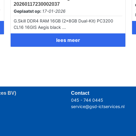
20260117230002037
Geplaatst op:
17-01-2026
G.Skill DDR4 RAM 16GB (2x8GB Dual-Kit) PC3200
CL16 16GIS Aegis black ...
lees meer
ces BV)
Contact
045 - 744 0445
service@gsd-ictservices.nl